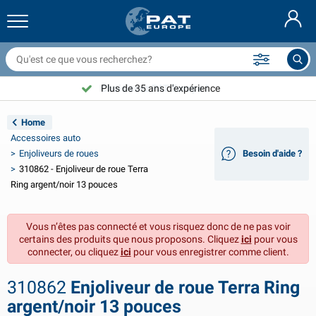
ilets couvre remorque & accessoires
ntérieur de voiture
ousses de protection
marrage
ampes
xtincteurs & couvertures anti feu
ccessoires de vélo
roduits GasStop®
Nederlands
âches
xtérieur de voiture
xtérieur de caravane & camping-car
ouillage
ccessoires moto
Plus de 35 ans d'expérience
Choisissez PAT Europe !
Deutsch
ièces électriques pour remorque
hargeurs de batterie & solaire
ntérieur de caravane & camping-car
quipement de pont
lein air
Home
English
Accessoires auto
clairage de remorque
onvertisseurs
lectricité
rochets et manilles
utils
Enjoliveurs de roues
Besoin d'aide ?
310862 - Enjoliveur de roue Terra
Svenska
clairage de remorque Aspöck
ccessoires 12V & 24V
ccessoires gaz
port de voile
olliers de serrage
Ring argent/noir 13 pouces
Norsk
clairage de remorque Radex
ousses & demi-housses voiture
énage
écurité
ivers
Vous n’êtes pas connecté et vous risquez donc de ne pas voir
certains des produits que nous proposons. Cliquez
ici
pour vous
clairage de remorque LED
utillage
roduits de maintenance
éparation et entretien
VARTA®
Dansk
connecter, ou cliquez
ici
pour vous enregistrer comme client.
anneau d'éclairage de remorque
mpoules pour voitures
ccessoires techniques
ordage
laques de porte
Suomalainen
310862
Enjoliveur de roue Terra Ring
argent/noir 13 pouces
éflecteurs
usibles
ccessoires de tente
ousses de protection et accessoires