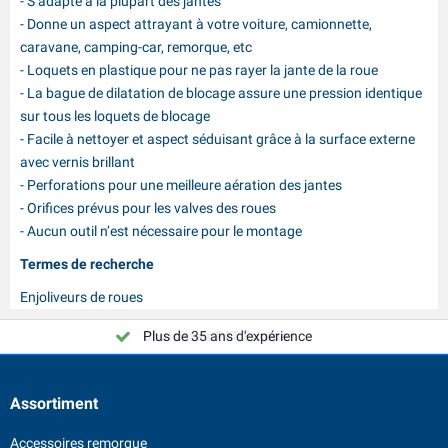
- S’adapte à la plupart des jantes
- Donne un aspect attrayant à votre voiture, camionnette,
caravane, camping-car, remorque, etc
- Loquets en plastique pour ne pas rayer la jante de la roue
- La bague de dilatation de blocage assure une pression identique
sur tous les loquets de blocage
- Facile à nettoyer et aspect séduisant grâce à la surface externe
avec vernis brillant
- Perforations pour une meilleure aération des jantes
- Orifices prévus pour les valves des roues
- Aucun outil n’est nécessaire pour le montage
Termes de recherche
Enjoliveurs de roues
Plus de 35 ans d'expérience
Choisissez PAT Europe !
Assortiment
Accessoires remorque