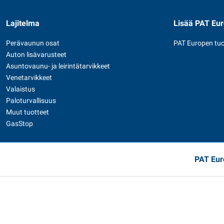
Lajitelma
Lisää PAT Eu
Perävaunun osat
PAT Europen tuo
Auton lisävarusteet
Asuntovaunu- ja leirintätarvikkeet
Venetarvikkeet
Valaistus
Paloturvallisuus
Muut tuotteet
GasStop
PAT Eur