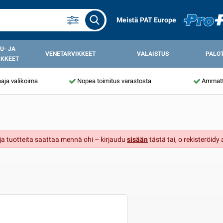
Meistä PAT Europe
U- JA
VENETARVIKKEET
VALAISTUS
PALO
IKKEET
aja valikoima
Nopea toimitus varastosta
Ammatti
t ja tuotteita saattaa mennä ohi – kirjaudu
sisään
tästä tai, o rekisteröidy