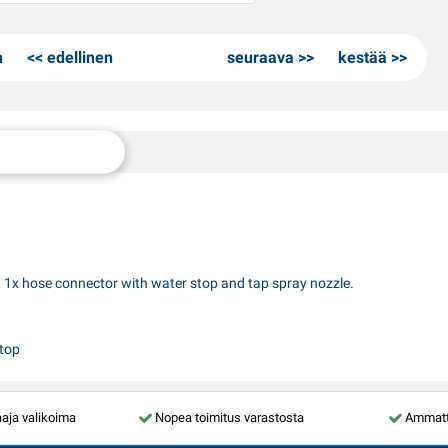
n
edellinen
seuraava
kestää
r, 1x hose connector with water stop and tap spray nozzle.
stop
aja valikoima
Nopea toimitus varastosta
Ammatti