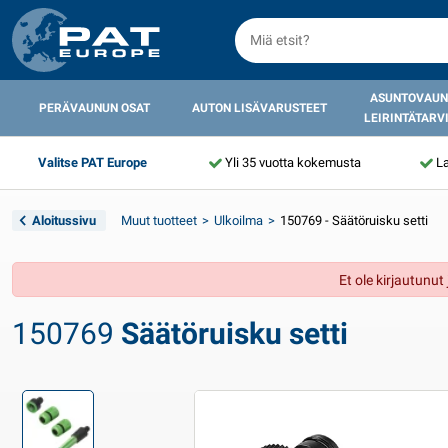
ASUNTOVAUN
PERÄVAUNUN OSAT
AUTON LISÄVARUSTEET
LEIRINTÄTARV
Valitse PAT Europe
Yli 35 vuotta kokemusta
La
Aloitussivu
Muut tuotteet
Ulkoilma
150769 - Säätöruisku setti
Et ole kirjautunu
150769
Säätöruisku setti