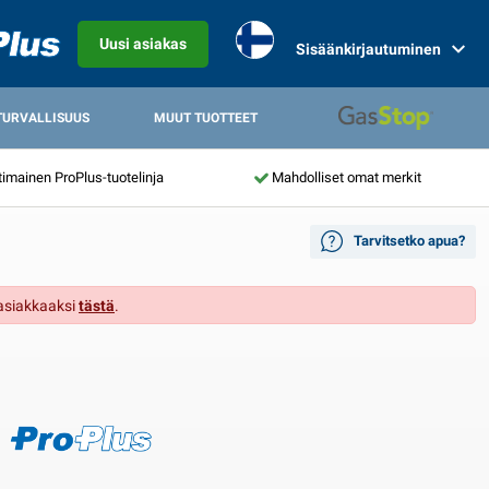
Uusi asiakas
Sisäänkirjautuminen
TURVALLISUUS
MUUT TUOTTEET
mainen ProPlus-tuotelinja
Mahdolliset omat merkit
Tarvitsetko apua?
 asiakkaaksi
tästä
.