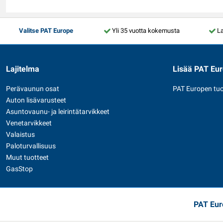
Valitse PAT Europe
Yli 35 vuotta kokemusta
La
Lajitelma
Lisää PAT Eu
Perävaunun osat
PAT Europen tuo
Auton lisävarusteet
Asuntovaunu- ja leirintätarvikkeet
Venetarvikkeet
Valaistus
Paloturvallisuus
Muut tuotteet
GasStop
PAT Eur