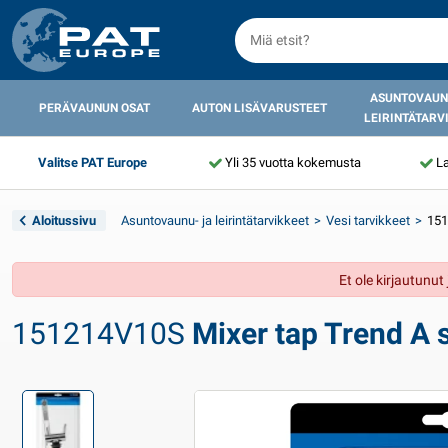
ASUNTOVAUN
PERÄVAUNUN OSAT
AUTON LISÄVARUSTEET
LEIRINTÄTARV
Valitse PAT Europe
Yli 35 vuotta kokemusta
La
Aloitussivu
Asuntovaunu- ja leirintätarvikkeet
Vesi tarvikkeet
151
Et ole kirjautunu
151214V10S
Mixer tap Trend A 