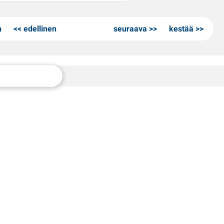
n
edellinen
seuraava
kestää