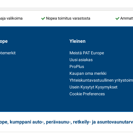
aja valikoima
Nopea toimitus varastosta
Ammatti
rope
Yleinen
temerkit
Meistä PAT Europe
Uusi asiakas
ProPlus
Kaupan oma merkki
Yhteiskuntavastuullinen yritystoim
Usein Kysytyt Kysymykset
Cookie Preferences
ope, kumppani auto-, perävaunu-, retkeily- ja asuntovaunutarv