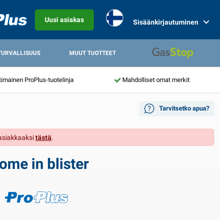
Uusi asiakas
Sisäänkirjautuminen
TURVALLISUUS
MUUT TUOTTEET
mainen ProPlus-tuotelinja
Mahdolliset omat merkit
Tarvitsetko apua?
 asiakkaaksi
tästä
.
me in blister