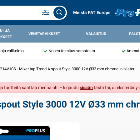
Meistä PAT Europe
U- JA
VENETARVIKKEET
VALAISTUS
PALO
IKKEET
aja valikoima
Nopea toimitus varastosta
Ammatti
214V10S - Mixer tap Trend A spout Style 3000 12V Ø33 mm chrome in blister
t ja tuotteita saattaa mennä ohi – kirjaudu
sisään
tästä tai, o rekisteröidy
spout Style 3000 12V Ø33 mm chro