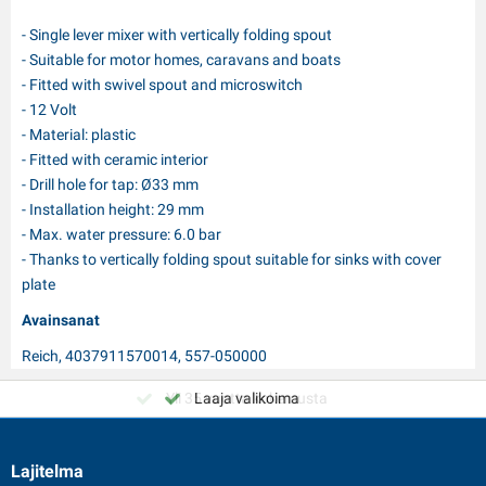
- Single lever mixer with vertically folding spout
- Suitable for motor homes, caravans and boats
- Fitted with swivel spout and microswitch
- 12 Volt
- Material: plastic
- Fitted with ceramic interior
- Drill hole for tap: Ø33 mm
- Installation height: 29 mm
- Max. water pressure: 6.0 bar
- Thanks to vertically folding spout suitable for sinks with cover
plate
Avainsanat
Reich, 4037911570014, 557-050000
Yli 35 vuotta kokemusta
Laaja valikoima
Lajitelma