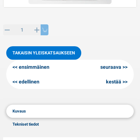
PP artikkeleita
alvituotteet
L-KO artikkeleita
umiketjut
TAKAISIN YLEISKATSAUKSEEN
ensimmäinen
seuraava
edellinen
kestää
Kuvaus
Tekniset tiedot