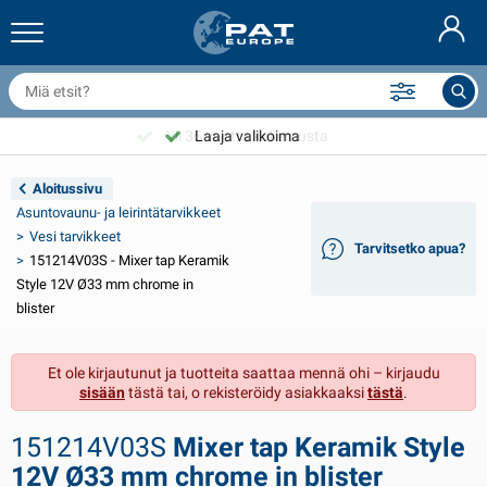
erävaunun verkot & lisävarusteet
uton sisustus
uojat
iinnitys
amput
olkupyörän lisävarusteet
asStop® tuotteita
Palonsammutuslaitteet & palopeite
Nederlands
uojapeitteet
uton ulkopuoli
suntovaunun & ausuntoauton ulkopuoli
nkkurointi
oottoripyörän lisävarusteet
Yli 35 vuotta kokemusta
Laaja valikoima
Deutsch
erävaunun sähkölaitteet
kkulaturit & uusiutuvat energialähteet
suntovaunun & ausuntoauton sisäinen
ansilaitteet
lkoilma
Aloitussivu
English
Asuntovaunu- ja leirintätarvikkeet
eravaunun valot
nvertterit
ähkö
oukut ja sakkelit
yökalut
Vesi tarvikkeet
Tarvitsetko apua?
151214V03S - Mixer tap Keramik
Français
eravaunun valot Aspöck
2V & 24V lisävarusteet
isätarvikkeet kaasu
urjehdus urheilu
ippusiteet
Style 12V Ø33 mm chrome in
blister
Svenska
eravaunun valot Radex
uton suojapeitteet
otitalous
urvallisuus
ekalaista
Et ole kirjautunut ja tuotteita saattaa mennä ohi – kirjaudu
erävaunun LED-valot
uton työkalut
uoltotuotteet
orjaus ja huolto
VARTA®
Norsk
sisään
tästä tai, o rekisteröidy asiakkaaksi
tästä
.
erävaunun laidat
uton polttimot
ekniset lisävarusteet
öydet
vikyltti
Dansk
151214V03S
Mixer tap Keramik Style
eijastimet
ulakkeet
elttavarusteet
uojapeitteet
12V Ø33 mm chrome in blister