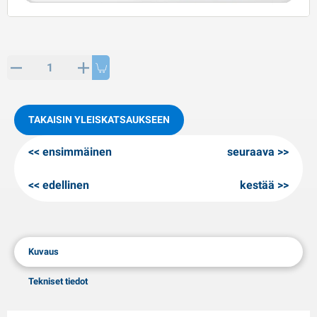
PP artikkeleita
alvituotteet
L-KO artikkeleita
umiketjut
TAKAISIN YLEISKATSAUKSEEN
ensimmäinen
seuraava
edellinen
kestää
Kuvaus
Tekniset tiedot