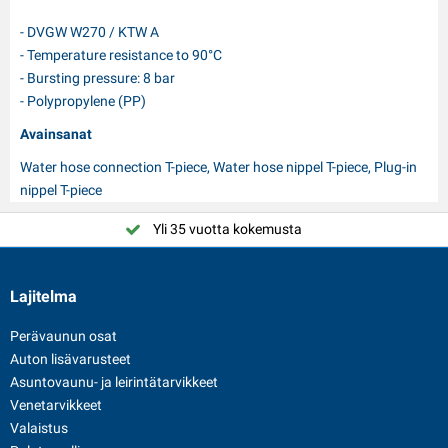
- DVGW W270 / KTW A
- Temperature resistance to 90°C
- Bursting pressure: 8 bar
- Polypropylene (PP)
Avainsanat
Water hose connection T-piece, Water hose nippel T-piece, Plug-in
nippel T-piece
Yli 35 vuotta kokemusta
Lajitelma
Perävaunun osat
Auton lisävarusteet
Asuntovaunu- ja leirintätarvikkeet
Venetarvikkeet
Valaistus