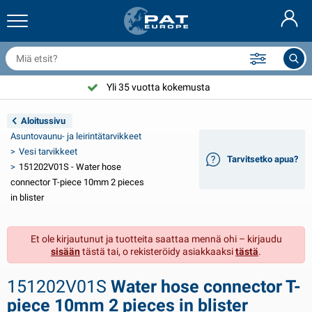
erävaunun verkot & lisävarusteet
uton sisustus
uojat
iinnitys
amput
olkupyörän lisävarusteet
asStop® tuotteita
Palonsammutuslaitteet & palopeite
Nederlands
uojapeitteet
uton ulkopuoli
suntovaunun & ausuntoauton ulkopuoli
nkkurointi
oottoripyörän lisävarusteet
Yli 35 vuotta kokemusta
Deutsch
erävaunun sähkölaitteet
kkulaturit & uusiutuvat energialähteet
suntovaunun & ausuntoauton sisäinen
ansilaitteet
lkoilma
Aloitussivu
English
Asuntovaunu- ja leirintätarvikkeet
eravaunun valot
nvertterit
ähkö
oukut ja sakkelit
yökalut
Vesi tarvikkeet
Tarvitsetko apua?
151202V01S - Water hose
Français
eravaunun valot Aspöck
2V & 24V lisävarusteet
isätarvikkeet kaasu
urjehdus urheilu
ippusiteet
connector T-piece 10mm 2 pieces
in blister
Svenska
eravaunun valot Radex
uton suojapeitteet
otitalous
urvallisuus
ekalaista
Et ole kirjautunut ja tuotteita saattaa mennä ohi – kirjaudu
erävaunun LED-valot
uton työkalut
uoltotuotteet
orjaus ja huolto
VARTA®
Norsk
sisään
tästä tai, o rekisteröidy asiakkaaksi
tästä
.
erävaunun laidat
uton polttimot
ekniset lisävarusteet
öydet
vikyltti
Dansk
151202V01S
Water hose connector T-
eijastimet
ulakkeet
elttavarusteet
uojapeitteet
piece 10mm 2 pieces in blister