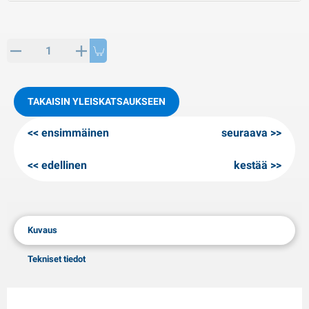
PP artikkeleita
alvituotteet
L-KO artikkeleita
umiketjut
TAKAISIN YLEISKATSAUKSEEN
ensimmäinen
seuraava
edellinen
kestää
Kuvaus
Tekniset tiedot