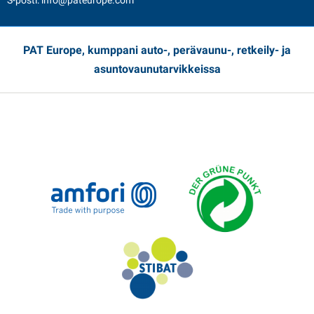
S-posti:
info@pateurope.com
PAT Europe, kumppani auto-, perävaunu-, retkeily- ja
asuntovaunutarvikkeissa