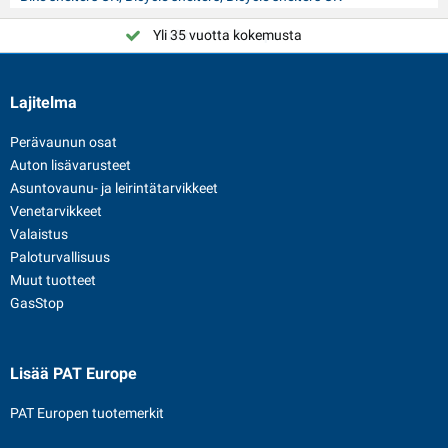
Yli 35 vuotta kokemusta
Valitse PAT Europe
Lajitelma
Perävaunun osat
Auton lisävarusteet
Asuntovaunu- ja leirintätarvikkeet
Venetarvikkeet
Valaistus
Paloturvallisuus
Muut tuotteet
GasStop
Lisää PAT Europe
PAT Europen tuotemerkit