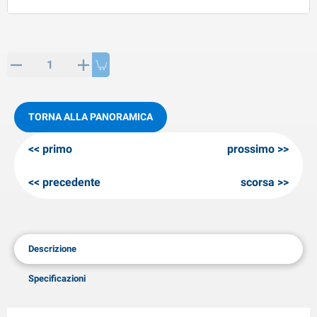
rticoli di SPP
rodotti invernali
rticoli di AL-KO
neeuwkettingen
TORNA ALLA PANORAMICA
primo
prossimo
precedente
scorsa
Descrizione
Specificazioni