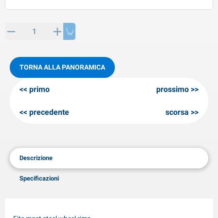
rticoli di SPP
rodotti invernali
rticoli di AL-KO
neeuwkettingen
TORNA ALLA PANORAMICA
primo
prossimo
precedente
scorsa
Descrizione
Specificazioni