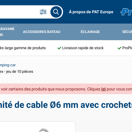
Á propos de PAT Europe
ARAVANE
ACCESSOIRES BATEAU
ÉCLAIRAGE
SÉCU
NG
ès large gamme de produits
Livraison rapide de stock
ProPl
amping-car
x - jeu de 10 pièces
 voir certains des produits que nous proposons. Cliquez
ici
pour vous con
ité de cable Ø6 mm avec crochets