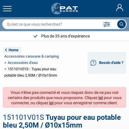
ilets couvre remorque & accessoires
ntérieur de voiture
ousses de protection
marrage
ampes
xtincteurs & couvertures anti feu
ccessoires de vélo
roduits GasStop®
Nederlands
âches
xtérieur de voiture
xtérieur de caravane & camping-car
ouillage
ccessoires moto
Plus de 35 ans d'expérience
Choisissez PAT Europe !
Deutsch
ièces électriques pour remorque
hargeurs de batterie & solaire
ntérieur de caravane & camping-car
quipement de pont
lein air
Home
English
Accessoires caravane & camping
clairage de remorque
onvertisseurs
lectricité
rochets et manilles
utils
Accessoires d'eau
Besoin d'aide ?
151101V01S - Tuyau pour eau
Svenska
clairage de remorque Aspöck
ccessoires 12V & 24V
ccessoires gaz
port de voile
olliers de serrage
potable bleu 2,50M / Ø10x15mm
Norsk
clairage de remorque Radex
ousses & demi-housses voiture
énage
écurité
ivers
Vous n’êtes pas connecté et vous risquez donc de ne pas voir
certains des produits que nous proposons. Cliquez
ici
pour vous
clairage de remorque LED
utillage
roduits de maintenance
éparation et entretien
VARTA®
Dansk
connecter, ou cliquez
ici
pour vous enregistrer comme client.
anneau d'éclairage de remorque
mpoules pour voitures
ccessoires techniques
ordage
laques de porte
Suomalainen
151101V01S
Tuyau pour eau potable
bleu 2,50M / Ø10x15mm
éflecteurs
usibles
ccessoires de tente
ousses de protection et accessoires